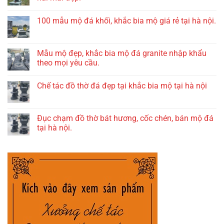
100 mẫu mộ đá khối, khắc bia mộ giá rẻ tại hà nội.
Mẫu mộ đẹp, khắc bia mộ đá granite nhập khẩu
theo mọi yêu cầu.
Chế tác đồ thờ đá đẹp tại khắc bia mộ tại hà nội
Đục chạm đồ thờ bát hương, cốc chén, bán mộ đá
tại hà nội.