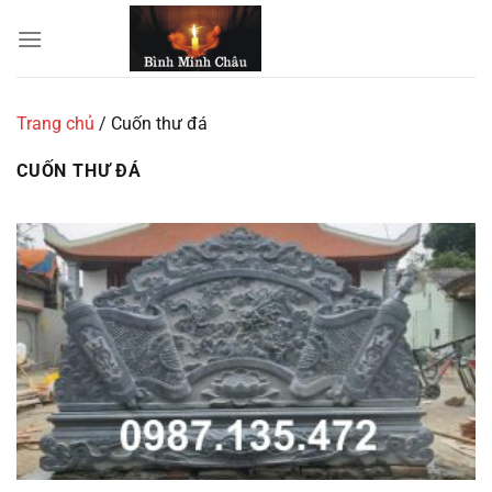
Chuyển
đến
nội
dung
Trang chủ
/
Cuốn thư đá
CUỐN THƯ ĐÁ