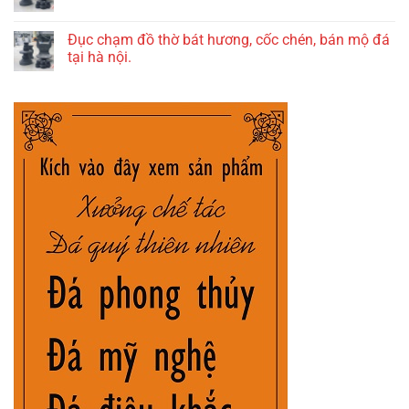
Đục chạm đồ thờ bát hương, cốc chén, bán mộ đá
tại hà nội.