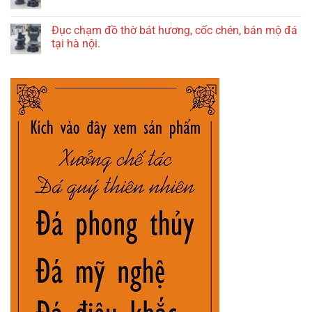
Đục chạm đồ thờ bát hương, cốc chén, bán mộ đá
tại hà nội.