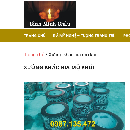
Chuyển
đến
nội
dung
TRANG CHỦ
ĐÁ MỸ NGHỆ – TƯỢNG TRANG TRÍ.
PH
Trang chủ
/
Xưởng khắc bia mộ khối
XƯỞNG KHẮC BIA MỘ KHỐI