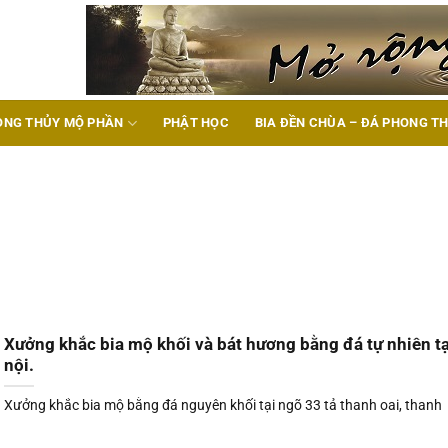
ONG THỦY MỘ PHẦN
PHẬT HỌC
BIA ĐỀN CHÙA – ĐÁ PHONG T
Xưởng khắc bia mộ khối và bát hương bằng đá tự nhiên tạ
nội.
Xưởng khắc bia mộ bằng đá nguyên khối tại ngõ 33 tả thanh oai, thanh