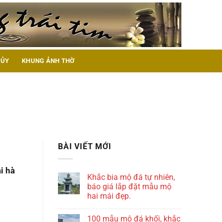
HỦY
KHUNG ẢNH THỜ
BÀI VIẾT MỚI
i hà
Khắc bia mộ đá tự nhiên,
báo giá lắp đặt mẫu mộ
hai mái đẹp.
100 mẫu mộ đá khối, khắc