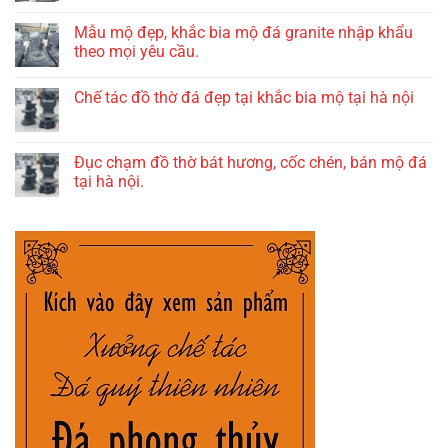
Mẫu mộ đẹp, khắc bia mộ đá granite nhập khẩu
theo mọi yêu cầu.
Chế tác đồ thờ đá đẹp tại khắc bia mộ tại hà nội
Đục chạm đồ thờ bát hương, cốc chén, bán mộ đá
tại hà nội.