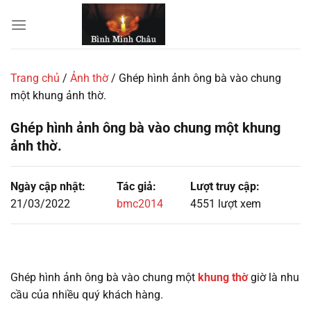
Chuyển
đến
nội
dung
Trang chủ
/
Ảnh thờ
/
Ghép hình ảnh ông bà vào chung
một khung ảnh thờ.
Ghép hình ảnh ông bà vào chung một khung
ảnh thờ.
Ngày cập nhật:
Tác giả:
Lượt truy cập:
21/03/2022
bmc2014
4551 lượt xem
Ghép hình ảnh ông bà vào chung một
khung thờ
giờ là nhu
cầu của nhiều quý khách hàng.