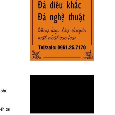
à phù
ển tại