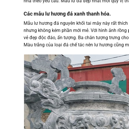
nhà theo yêu cầu. Mẫu lư đá đẹp nhất mời quý vị t
Các mẫu lư hương đá xanh thanh hóa.
Mẫu lư hương đá nguyên khối tai mây này rất thích
nhưng không kém phần mới mẻ. Với hình ảnh rồng 
vẻ đẹp độc đáo, ấn tượng. Ba chân tượng trưng ch
Màu trắng của loại đá chế tác nên lư hương cũng m