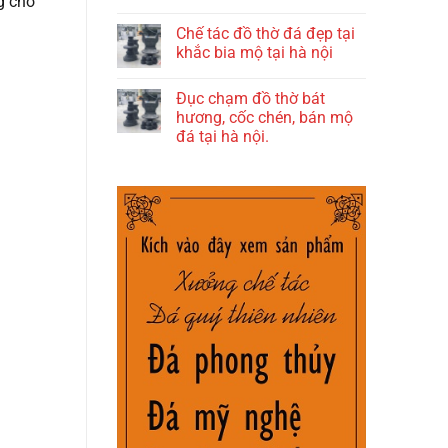
g cho
Chế tác đồ thờ đá đẹp tại
khắc bia mộ tại hà nội
Đục chạm đồ thờ bát
hương, cốc chén, bán mộ
đá tại hà nội.