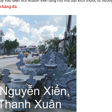
y vào diện tích khuôn viên lăng mộ mà đặt kích thước lư hươn
ờ bằng đá
.