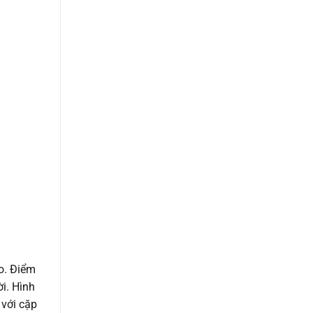
o. Điểm
i. Hình
 với cặp