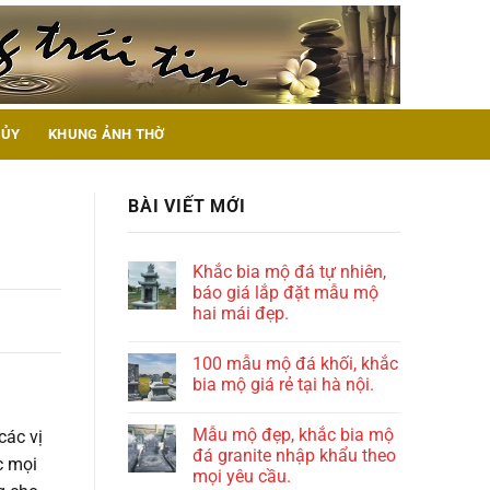
HỦY
KHUNG ẢNH THỜ
BÀI VIẾT MỚI
Khắc bia mộ đá tự nhiên,
báo giá lắp đặt mẫu mộ
hai mái đẹp.
100 mẫu mộ đá khối, khắc
bia mộ giá rẻ tại hà nội.
Mẫu mộ đẹp, khắc bia mộ
các vị
đá granite nhập khẩu theo
c mọi
mọi yêu cầu.