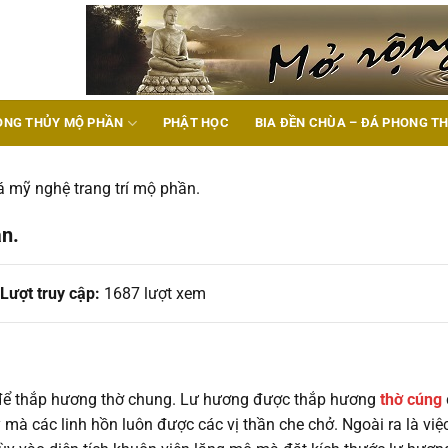
ONG THỦY MỘ PHẦN
PHẬT HỌC
BIA ĐỀN CHÙA – ĐÁ PHONG T
 mỹ nghệ trang trí mộ phần.
ần.
Lượt truy cập:
1687 lượt xem
ể thắp hương thờ chung. Lư hương được thắp hương
thờ cúng
y mà các linh hồn luôn được các vị thần che chở. Ngoài ra là việ