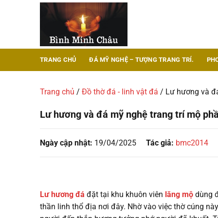
Chuyển
đến
nội
dung
TRANG CHỦ
ĐÁ MỸ NGHỆ – TƯỢNG TRANG TRÍ.
PH
Trang chủ
/
Đồ thờ đá - linh vật đá
/
Lư hương và đá
Lư hương và đá mỹ nghệ trang trí mộ ph
Ngày cập nhật:
19/04/2025
Tác giả:
bmc2014
Lư hương đá
đặt tại khu khuôn viên
lăng mộ
dùng đ
thần linh thổ địa nơi đây. Nhờ vào việc thờ cúng nà