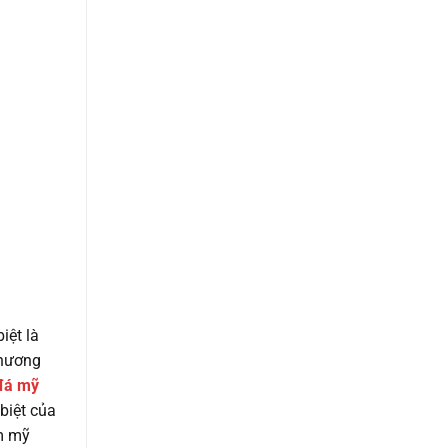
iệt là
 hương
đá mỹ
biệt của
m mỹ