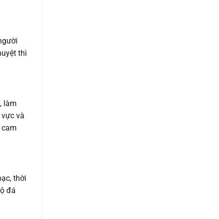
người
uyệt thì
, làm
 vực và
i cam
ạc, thời
mộ đá