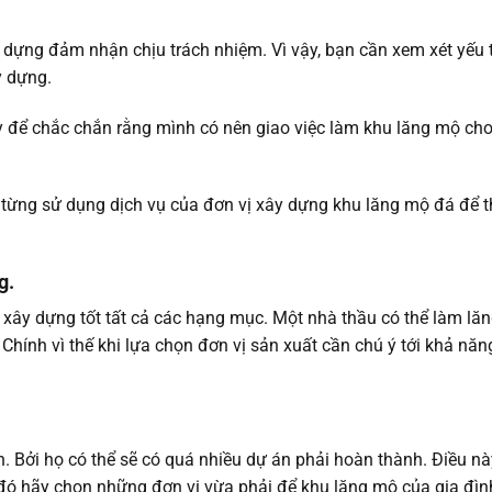
y dựng đảm nhận chịu trách nhiệm. Vì vậy, bạn cần xem xét yếu 
y dựng.
g ty để chắc chắn rằng mình có nên giao việc làm khu lăng mộ ch
ã từng sử dụng dịch vụ của đơn vị xây dựng khu lăng mộ đá để 
g.
xây dựng tốt tất cả các hạng mục. Một nhà thầu có thể làm lăn
ính vì thế khi lựa chọn đơn vị sản xuất cần chú ý tới khả năn
. Bởi họ có thể sẽ có quá nhiều dự án phải hoàn thành. Điều n
 đó hãy chọn những đơn vị vừa phải để khu lăng mộ của gia đìn