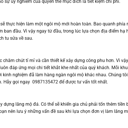
 sự uy nghiêm của quyền thể mục đích là tiết kiệm chi phí.
y sẽ thực hiện làm một ngôi mộ mới hoàn toàn. Bao quanh phía 
 ban đầu. Vì vậy ngay từ đầu, trong lúc lựa chọn địa điểm hạ h
ch tu sửa về sau.
chăm chút tỉ mỉ và cần thiết kế xây dựng công phu hơn. Vì vậy
luôn đáp ứng mọi chi tiết khắt khe nhất của quý khách. Mỗi khu
ới kinh nghiệm đã làm hàng ngàn ngôi mộ khác nhau. Chúng tô
ch. Hãy gọi ngay 0987135472 để được tư vấn tốt nhất.
y dựng lăng mộ đá. Có thể sẽ khiến gia chủ phải tốn thêm tiền b
y bạn nên lưu ý những vấn đề sau khi lựa chọn đơn vị làm lăng 