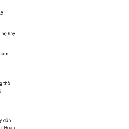
tố
o họ hay
tham
g thờ
g
ày dẫn
h. Hoặc