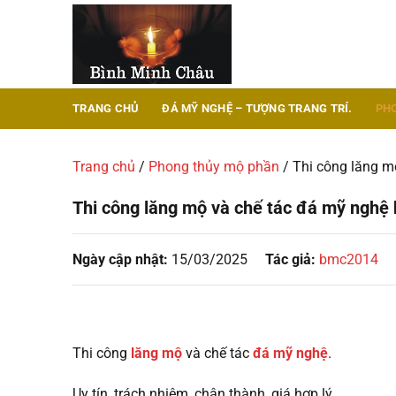
Chuyển
đến
nội
dung
TRANG CHỦ
ĐÁ MỸ NGHỆ – TƯỢNG TRANG TRÍ.
PH
Trang chủ
/
Phong thủy mộ phần
/
Thi công lăng m
Thi công lăng mộ và chế tác đá mỹ nghệ 
Ngày cập nhật:
15/03/2025
Tác giả:
bmc2014
Thi công
lăng mộ
và chế tác
đá mỹ nghệ
.
Uy tín, trách nhiệm, chân thành, giá hợp lý.