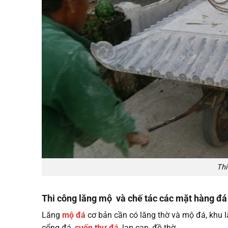
Thi
Thi công lăng mộ và chế tác các mặt hàng đ
Lăng
mộ đá
cơ bản cần có lăng thờ và mộ đá, khu 
cổng đá,
cuốn thư đá
, lan can, đồ thờ….