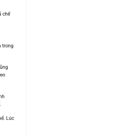
ã chế
à trong
cũng
heo
inh
.
hể. Lúc