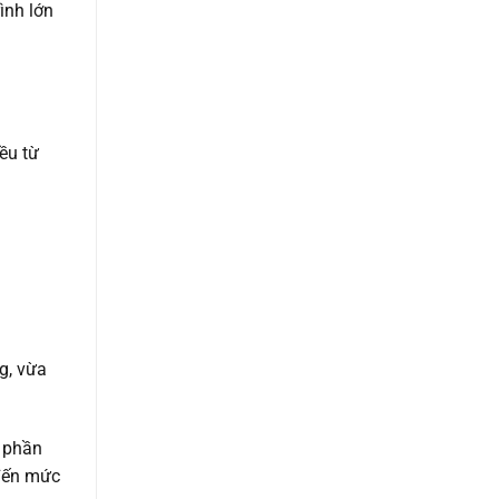
ình lớn
ều từ
g, vừa
 phần
 đến mức