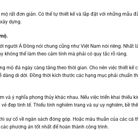
 mộ rất đơn giản. Có thể tự thiết kế và lắp đặt với những mẫu đ
 xây dựng.
 mộ.
ới người Á Đông nói chung cũng như Việt Nam nói riêng. Nhất l
ậy không thể làm theo cảm tính mà phải có quy tắc rõ ràng.
g mộ đá ngày càng tăng theo thời gian. Cho nên việc thiết kế 
 dàng di dời. Đồng thời kích thước các hạng mục phải chuẩn t
à ý nghĩa phong thủy khác nhau. Nếu việc triển khai thiếu k
i vẻ đẹp tinh tế. Thiếu tính nghiêm trang và sự uy nghiêm, bề thế
thì sự cố về ngân sách đóng góp. Hoặc mâu thuẫn của các cá t
 các phương án tốt nhất để hoàn thành công trình.