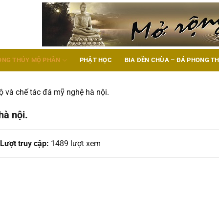
ONG THỦY MỘ PHẦN
PHẬT HỌC
BIA ĐỀN CHÙA – ĐÁ PHONG T
ộ và chế tác đá mỹ nghệ hà nội.
hà nội.
Lượt truy cập:
1489 lượt xem