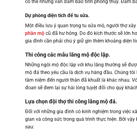
có thể nhưng vẫn đảm bảo tính phong thủy. Đảm bảo
Dự phòng diện tích để tu sửa.
Một điều lưu ý quan trọng tu sửa mộ, người thợ xâ
phần mộ
cũ đã hư hỏng. Do đó kích thước sẽ lớn hơn
gia đình cần phải chú ý giữ gìn thêm khoảng diện tí
Thi công các mẫu lăng mộ độc lập.
Những ngôi mộ độc lập với khu lăng thường sẽ được 
mộ đá theo yêu cầu là dịch vụ hàng đầu. Chúng tôi 
tâm niệm đến người thân đã khuất là khác nhau. V
đoan sẽ đem lại sự hài lòng tuyệt đối cho quý khá
Lựa chọn đội thợ thi công lăng mộ đá.
Đối với những gia đình có kinh nghiệm trong việc xâ
gian và công sức trong quá trình thực hiện. Bởi vậ
sau: