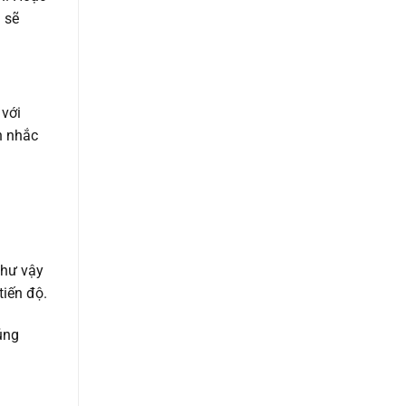
 sẽ
 với
n nhắc
như vậy
tiến độ.
úng