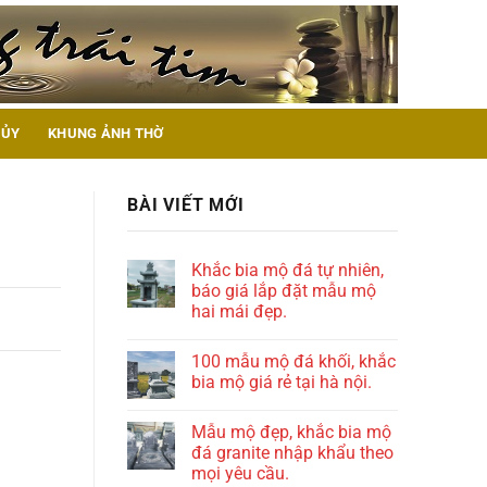
HỦY
KHUNG ẢNH THỜ
BÀI VIẾT MỚI
Khắc bia mộ đá tự nhiên,
báo giá lắp đặt mẫu mộ
hai mái đẹp.
100 mẫu mộ đá khối, khắc
bia mộ giá rẻ tại hà nội.
Mẫu mộ đẹp, khắc bia mộ
đá granite nhập khẩu theo
mọi yêu cầu.