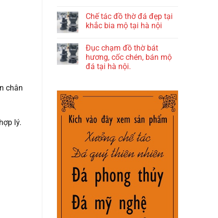
Chế tác đồ thờ đá đẹp tại
khắc bia mộ tại hà nội
Đục chạm đồ thờ bát
hương, cốc chén, bán mộ
đá tại hà nội.
ấn chân
hợp lý.