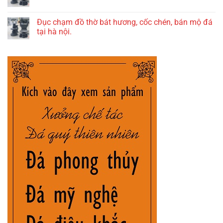
Đục chạm đồ thờ bát hương, cốc chén, bán mộ đá
tại hà nội.