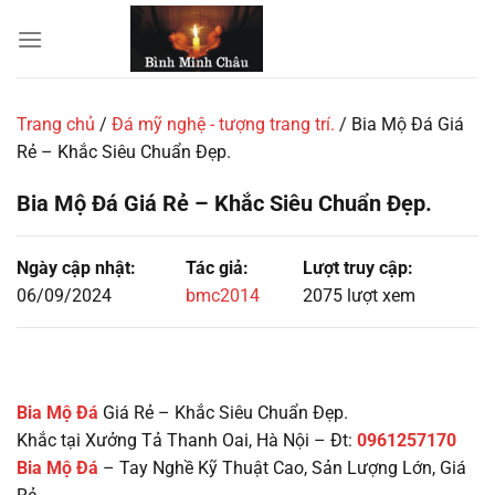
Chuyển
đến
nội
dung
Trang chủ
/
Đá mỹ nghệ - tượng trang trí.
/
Bia Mộ Đá Giá
Rẻ – Khắc Siêu Chuẩn Đẹp.
Bia Mộ Đá Giá Rẻ – Khắc Siêu Chuẩn Đẹp.
Ngày cập nhật:
Tác giả:
Lượt truy cập:
06/09/2024
bmc2014
2075 lượt xem
Bia Mộ Đá
Giá Rẻ – Khắc Siêu Chuẩn Đẹp.
Khắc tại Xưởng Tả Thanh Oai, Hà Nội – Đt:
0961257170
Bia Mộ Đá
– Tay Nghề Kỹ Thuật Cao, Sản Lượng Lớn, Giá