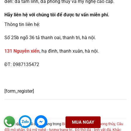
đến: đá tâm linh, đá phong thủy và mỹ nghệ cao cấp.
Hãy liên hệ với chúng tôi để được tư vấn miễn phí.
Thông tin liên hệ:
Số 25b ngõ 36 tả thanh oai, thanh trì, hà nội.
131 Nguyễn xiển
, hạ đình, thanh xuân, hà nội.
ĐT: 0987135472
[form_register]
MUA NGAY
Mục nhập này đã được đăng trong
Bia mộ liệt sĩ
,
Bia mộ phong thủy
,
Câu
đối mộ phần
,
Đá mỹ nghệ - tượng trang trí.
,
Đồ thờ đá - linh vật đá
,
Khắc