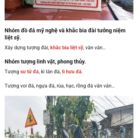
Nhóm đồ đá mỹ nghệ và khắc bia đài tưởng niệm
liệt sỹ.
Xây dựng tượng đài,
khắc bia liệt sỹ
, vân vân…
Nhóm tượng linh vật, phong thủy.
Tượng
sư tử đá
, kì lân đá,
tì hưu đá
.
Tượng voi đá, ngựa đá, rùa, hạc, rồng đá vân vân…