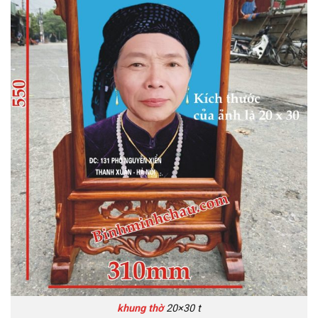
khung thờ
20×30 t