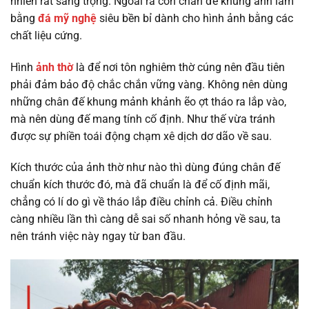
nhiên rất sang trọng. Ngoài ra còn chân đế khung ảnh làm
bằng
đá mỹ nghệ
siêu bền bỉ dành cho hình ảnh bằng các
chất liệu cứng.
Hình
ảnh thờ
là để nơi tôn nghiêm thờ cúng nên đầu tiên
phải đảm bảo độ chắc chắn vững vàng. Không nên dùng
những chân đế khung mảnh khảnh ẽo ợt tháo ra lắp vào,
mà nên dùng đế mang tính cố định. Như thế vừa tránh
được sự phiền toái động chạm xê dịch dơ dão về sau.
Kích thước của ảnh thờ như nào thì dùng đúng chân đế
chuẩn kích thước đó, mà đã chuẩn là để cố định mãi,
chẳng có lí do gì về tháo lắp điều chỉnh cả. Điều chỉnh
càng nhiều lần thì càng dễ sai số nhanh hỏng về sau, ta
nên tránh việc này ngay từ ban đầu.