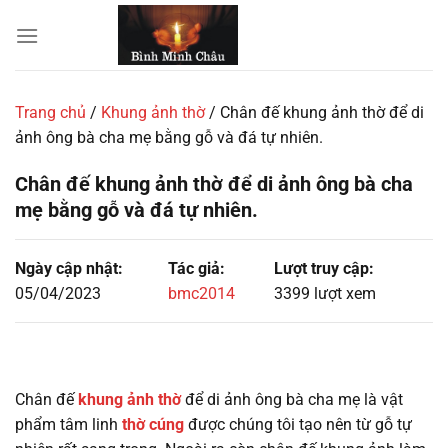
Chuyển
đến
nội
dung
Trang chủ
/
Khung ảnh thờ
/
Chân đế khung ảnh thờ để di
ảnh ông bà cha mẹ bằng gỗ và đá tự nhiên.
Chân đế khung ảnh thờ để di ảnh ông bà cha
mẹ bằng gỗ và đá tự nhiên.
Ngày cập nhật:
Tác giả:
Lượt truy cập:
05/04/2023
bmc2014
3399 lượt xem
Chân đế
khung ảnh thờ
để di ảnh ông bà cha mẹ là vật
phẩm tâm linh
thờ cúng
được chúng tôi tạo nên từ gỗ tự