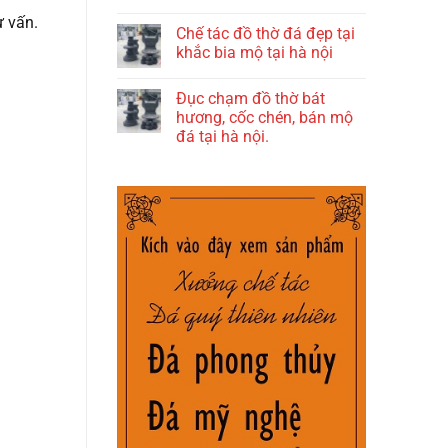
 vấn.
Chế tác đồ thờ đá đẹp tại
khắc bia mộ tại hà nội
Đục chạm đồ thờ bát
hương, cốc chén, bán mộ
đá tại hà nội.