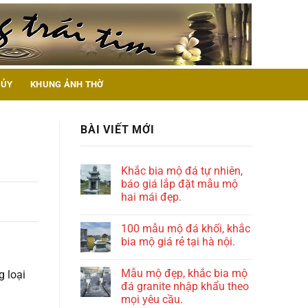
HỦY
KHUNG ẢNH THỜ
BÀI VIẾT MỚI
Khắc bia mộ đá tự nhiên,
báo giá lắp đặt mẫu mộ
hai mái đẹp.
100 mẫu mộ đá khối, khắc
bia mộ giá rẻ tại hà nội.
Mẫu mộ đẹp, khắc bia mộ
g loại
đá granite nhập khẩu theo
mọi yêu cầu.