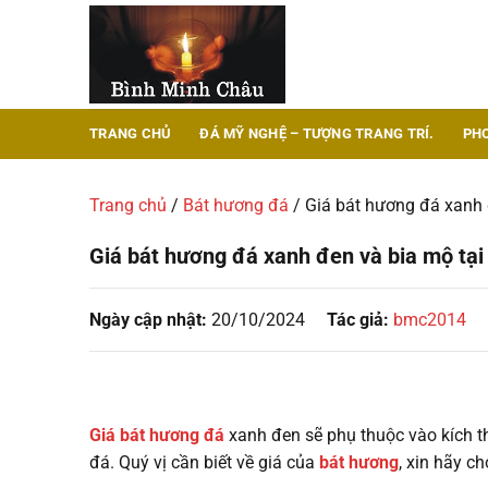
Chuyển
đến
nội
dung
TRANG CHỦ
ĐÁ MỸ NGHỆ – TƯỢNG TRANG TRÍ.
PH
Trang chủ
/
Bát hương đá
/
Giá bát hương đá xanh đ
Giá bát hương đá xanh đen và bia mộ tại 
Ngày cập nhật:
20/10/2024
Tác giả:
bmc2014
Giá bát hương đá
xanh đen sẽ phụ thuộc vào kích t
đá. Quý vị cần biết về giá của
bát hương
, xin hãy ch