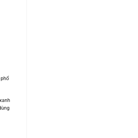
 phổ
 xanh
 dùng