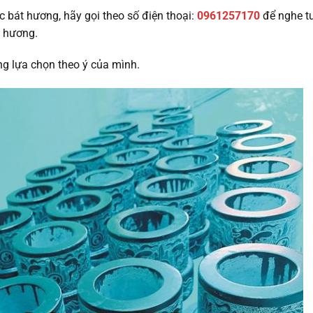
 bát hương, hãy gọi theo số điện thoại:
0961257170
để nghe tư
t hương.
ng lựa chọn theo ý của mình.