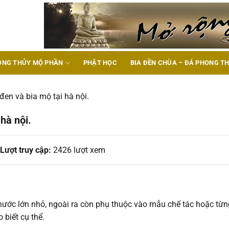
ONG THỦY MỘ PHẦN
PHẬT HỌC
BIA ĐỀN CHÙA – ĐÁ PHONG T
en và bia mộ tại hà nội.
hà nội.
Lượt truy cập:
2426 lượt xem
hước lớn nhỏ, ngoài ra còn phụ thuộc vào mẫu chế tác hoặc từn
o biết cụ thể.