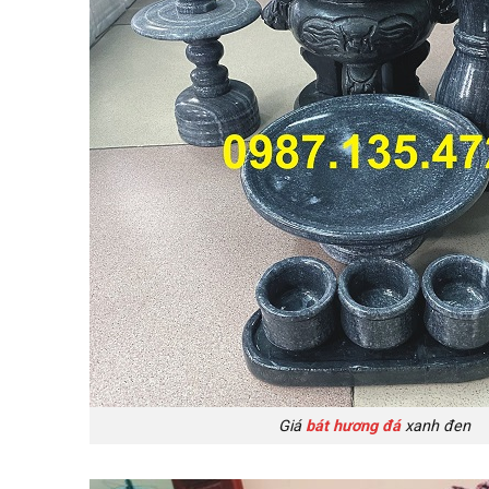
Giá
bát hương đá
xanh đen