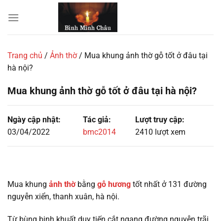
Chuyển
đến
nội
dung
Trang chủ
/
Ảnh thờ
/
Mua khung ảnh thờ gỗ tốt ở đâu tại
hà nội?
Mua khung ảnh thờ gỗ tốt ở đâu tại hà nội?
Ngày cập nhật:
Tác giả:
Lượt truy cập:
03/04/2022
bmc2014
2410 lượt xem
Mua khung
ảnh thờ
bằng
gỗ hương
tốt nhất ở 131 đường
nguyễn xiển, thanh xuân, hà nội.
Từ bùng binh khuất duy tiến cắt ngang đường nguyễn trãi,