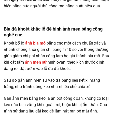
hiện bằng sức người thủ công mà năng suất hiệu quả.
Bia đá khoét khắc lỗ để hình ảnh men bằng công
nghệ cnc.
Khoét bổ lỗ
ảnh bia mộ
bằng cnc một cách chuẩn xác và
nhanh chóng, thời gian chỉ bằng 1/10 so với thông thường
giúp giảm chi phí nhân công làm hạ giá thành bia mộ. Sau
khi cắt tấm
ảnh men sứ
hình ovanl theo kích thước định
dạng rồi đặt ướm vào lỗ đá đã khoét.
Sau đó gắn ảnh men sứ vào đá bằng liên kết xi măng
trắng, nhớ tránh dùng keo như nhiều chỗ chia xẻ.
Gắn ảnh men bằng keo là ăn bớt công đoạn, không có loại
keo nào bền vững khi ngoài trời, hoặc khi bị ẩm thấp. Quá
trình sử dụng lâu dài keo dễ làm nứt rạn bề mặt ảnh.