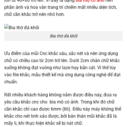
lớn từ 40×60 trở lên. Vì đây là dạng
bia mộ có ảnh
nên
phần ảnh và hoa văn trang trí chiếm mất nhiều diện tích,
chữ cần khắc trở nên nhỏ hơn.
Bia thờ đá khối
Ưu điểm của mũi Cnc khắc sâu, sắc nét và nên ứng dụng
chữ có chiều cao từ 2cm trở lên. Dưới 2cm chân chữ khắc
xuống không đạt vuông như laze hay bắn cát. Vì thế tùy
vào file khắc, mẫu thiết kế mà ứng dụng công nghệ để đạt
chuẩn.
Rất nhiều khách hàng không nắm được điều này, đưa ra
yêu cầu khắc cnc cho bia mộ có ảnh. Trong khi đó chữ
cần khắc chỉ cao được 6mm (6li). Điều này máy không thể
khắc cho nét tinh xảo được, bởi bản thân mũi khắc đã là
mấy li, khi thực hiện khắc sẽ bị nát chữ.