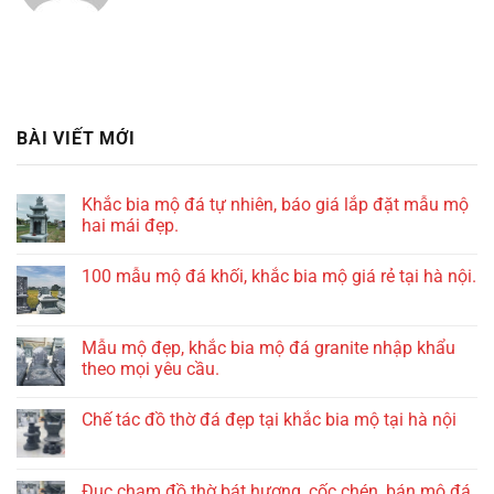
BÀI VIẾT MỚI
Khắc bia mộ đá tự nhiên, báo giá lắp đặt mẫu mộ
hai mái đẹp.
100 mẫu mộ đá khối, khắc bia mộ giá rẻ tại hà nội.
Mẫu mộ đẹp, khắc bia mộ đá granite nhập khẩu
theo mọi yêu cầu.
Chế tác đồ thờ đá đẹp tại khắc bia mộ tại hà nội
Đục chạm đồ thờ bát hương, cốc chén, bán mộ đá