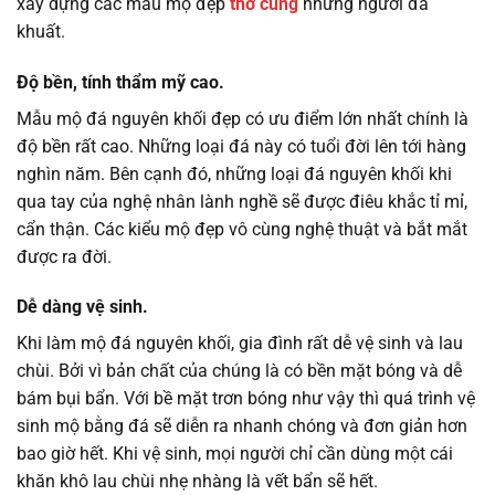
xây dựng các mẫu mộ đẹp
thờ cúng
những người đã
khuất.
Độ bền, tính thẩm mỹ cao.
Mẫu mộ đá nguyên khối đẹp có ưu điểm lớn nhất chính là
độ bền rất cao. Những loại đá này có tuổi đời lên tới hàng
nghìn năm. Bên cạnh đó, những loại đá nguyên khối khi
qua tay của nghệ nhân lành nghề sẽ được điêu khắc tỉ mỉ,
cẩn thận. Các kiểu mộ đẹp vô cùng nghệ thuật và bắt mắt
được ra đời.
Dễ dàng vệ sinh.
Khi làm mộ đá nguyên khối, gia đình rất dễ vệ sinh và lau
chùi. Bởi vì bản chất của chúng là có bền mặt bóng và dễ
bám bụi bẩn. Với bề mặt trơn bóng như vậy thì quá trình vệ
sinh mộ bằng đá sẽ diễn ra nhanh chóng và đơn giản hơn
bao giờ hết. Khi vệ sinh, mọi người chỉ cần dùng một cái
khăn khô lau chùi nhẹ nhàng là vết bẩn sẽ hết.