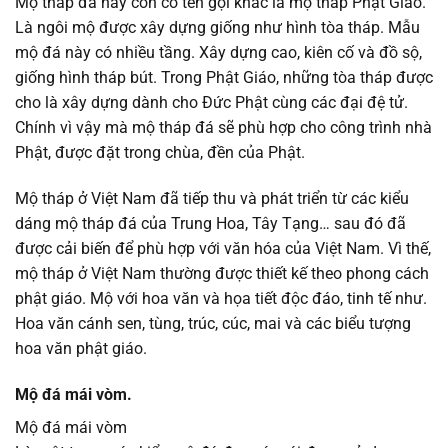
Mộ tháp đá hay còn có tên gọi khác là mộ tháp Phật Giáo.
Là ngôi mộ được xây dựng giống như hình tòa tháp. Mẫu
mộ đá này có nhiều tầng. Xây dựng cao, kiên cố và đồ sộ,
giống hình tháp bút. Trong Phật Giáo, những tòa tháp được
cho là xây dựng dành cho Đức Phật cùng các đại đệ tử.
Chính vì vậy mà mộ tháp đá sẽ phù hợp cho công trình nhà
Phật, được đặt trong chùa, đền của Phật.
Mộ tháp ở Việt Nam đã tiếp thu và phát triển từ các kiểu
dáng mộ tháp đá của Trung Hoa, Tây Tạng… sau đó đã
được cải biến để phù hợp với văn hóa của Việt Nam. Vì thế,
mộ tháp ở Việt Nam thường được thiết kế theo phong cách
phật giáo. Mộ với hoa văn và họa tiết độc đáo, tinh tế như.
Hoa văn cánh sen, tùng, trúc, cúc, mai và các biểu tượng
hoa văn phật giáo.
Mộ đá mái vòm.
Mộ đá mái vòm