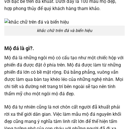
với bậc bề trên đã khuất. Dưới đây là 100 mẫu mộ đẹp,
hợp phong thủy để quý khách hàng tham khảo.
khắc chữ trên đá và biển hiệu
Mộ đá là gì?.
Mộ đá là những ngôi mộ có cấu tạo như một chiếc hộp với
phiến đá được đặt ở phía trên. Mộ đá được làm từ những
phiến đá lớn có bề mặt rộng. Đá bằng phẳng, vuông vắn
được làm qua bàn tay khéo léo của những nghệ nhân. Mọi
chi tiết và đường nét trang trí bên ngoài sẽ tạo nên tính
thẩm mỹ cho một ngôi mộ đá đẹp.
Mộ đá tự nhiên cũng là nơi chôn cất người đã khuất phải
rời xa thế giới dân gian. Việc làm mẫu mộ đá nguyên khối
đẹp cũng mang ý nghĩa tâm linh rất lớn để thể hiện tấm
lòng tưởng nhớ của con cháu với những người đã đi xa.