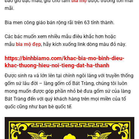
bao giờ bạc màu, giữ cho tấm
bia mộ
được trường tồn mãi
mãi.
Bia men công giáo bán rộng rãi trên 63 tỉnh thành.
Các bác muốn xem nhiều mẫu điêu khắc hơn hoặc
mẫu
bia mộ đẹp
, hãy kích xuống link dòng màu đỏ này.
https://binhbiamo.com/khac-bia-mo-binh-dieu-
khac-thuong-hieu-noi-tieng-dat-ha-thanh
Được sinh ra và lớn lên tại chính ngôi làng với truyền thống
gốm sứ lâu đời – làng gốm cổ Bát Tràng, chúng tôi luôn
mong muốn được góp phần nhỏ bé đưa gốm sứ của làng
Bát Tràng đến với quý khách hàng trên mọi miền của tổ
quốc cũng như bạn bè quốc tế.