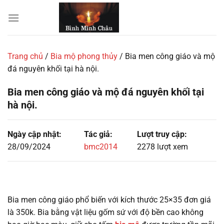
Chuyển
đến
nội
dung
Trang chủ
/
Bia mộ phong thủy
/
Bia men công giáo và mộ
đá nguyên khối tại hà nội.
Bia men công giáo và mộ đá nguyên khối tại
hà nội.
Ngày cập nhật:
Tác giả:
Lượt truy cập:
28/09/2024
bmc2014
2278 lượt xem
Bia men công giáo phổ biến với kích thước 25×35 đơn giá
là 350k. Bia bằng vật liệu gốm sứ với độ bền cao không