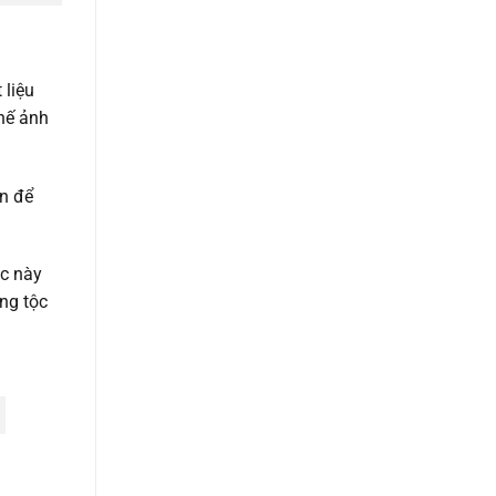
 liệu
hế ảnh
ên để
ệc này
ng tộc