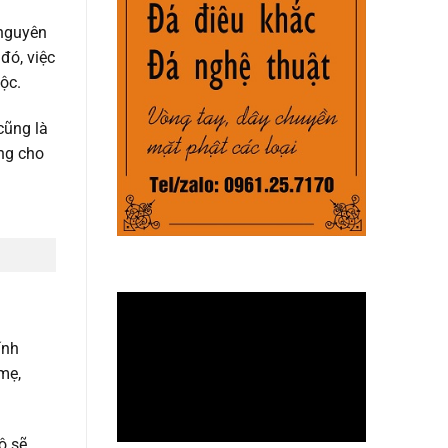
 nguyên
đó, việc
ộc.
cũng là
ưng cho
ính
mẹ,
ộ sẽ