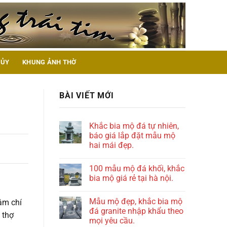
HỦY
KHUNG ẢNH THỜ
BÀI VIẾT MỚI
Khắc bia mộ đá tự nhiên,
báo giá lắp đặt mẫu mộ
hai mái đẹp.
100 mẫu mộ đá khối, khắc
bia mộ giá rẻ tại hà nội.
Mẫu mộ đẹp, khắc bia mộ
hậm chí
đá granite nhập khẩu theo
 thợ
mọi yêu cầu.