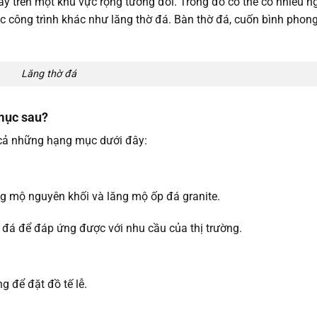
ây trên một khu vực rộng tương đối. Trong đó có thể có nhiều n
c công trình khác như lăng thờ đá. Bàn thờ đá, cuốn bình phon
Lăng thờ đá
mục sau?
 cả những hạng mục dưới đây:
g mộ nguyên khối và lăng mộ ốp đá granite.
 đá để đáp ứng được với nhu cầu của thị trường.
 để đặt đồ tế lễ.