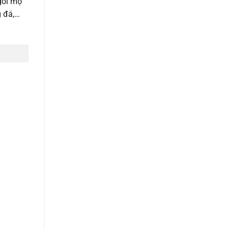
gôi mộ
g đá,…