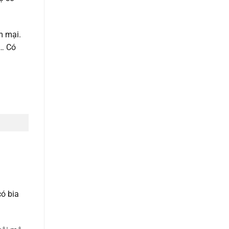
.
m mại.
u… Có
ó bia