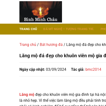
Chuyển
đến
nội
dung
TRANG CHỦ
ĐÁ MỸ NGHỆ – TƯỢNG TRANG TRÍ.
PH
Trang chủ
/
Bát hương đá
/
Lăng mộ đá đẹp cho khu
Lăng mộ đá đẹp cho khuôn viên mộ gia đì
Ngày cập nhật:
03/09/2024
Tác giả:
bmc2014
Lăng mộ
đẹp cho khuôn viên mộ gia đình tại hà nội 
là nhỏ hẹp. Vì thế việc làm lăng mộ đều phải tính 