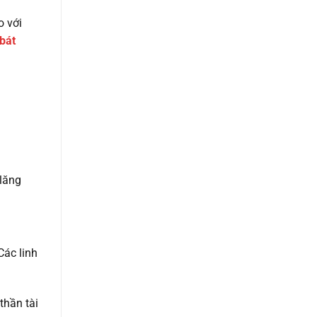
o với
bát
lăng
ác linh
thần tài