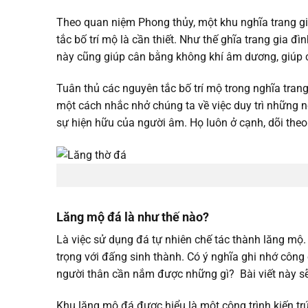
Theo quan niệm Phong thủy, một khu nghĩa trang gi
tắc bố trí mộ là cần thiết. Như thế ghĩa trang gia đ
này cũng giúp cân bằng không khí âm dương, giúp c
Tuân thủ các nguyên tắc bố trí mộ trong nghĩa tran
một cách nhắc nhở chúng ta về việc duy trì những n
sự hiện hữu của người âm. Họ luôn ở cạnh, dõi the
Lăng mộ đá là như thế nào?
Là việc sử dụng đá tự nhiên chế tác thành lăng m
trọng với đấng sinh thành. Có ý nghĩa ghi nhớ côn
người thân cần nắm được những gì? Bài viết này sẽ 
Khu lăng mộ đá được hiểu là một công trình kiến t