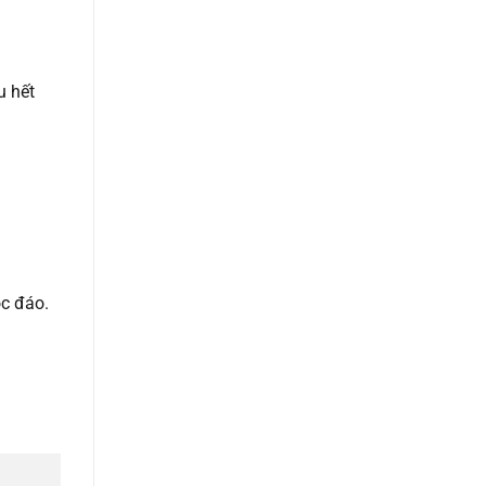
u hết
ộc đáo.