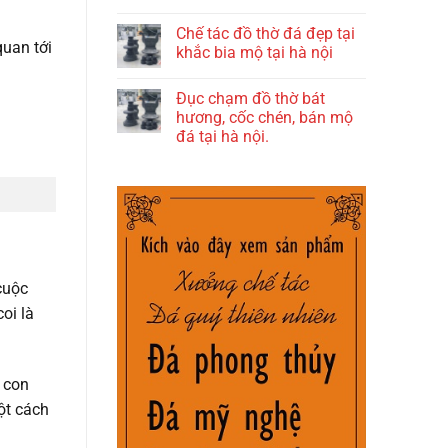
Chế tác đồ thờ đá đẹp tại
quan tới
khắc bia mộ tại hà nội
Đục chạm đồ thờ bát
hương, cốc chén, bán mộ
đá tại hà nội.
cuộc
oi là
a con
ột cách