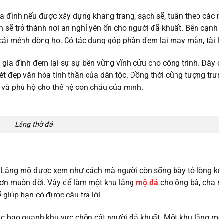
a đình nếu được xây dựng khang trang, sạch sẽ, tuân theo các
ình sẽ trở thành nơi an nghỉ yên ổn cho người đã khuất. Bên cạnh 
ải mệnh dòng họ. Có tác dụng góp phần đem lại may mắn, tài l
g gia đình đem lại sự sự bền vững vĩnh cửu cho công trình. Đây 
ét đẹp văn hóa tinh thần của dân tộc. Đồng thời cũng tượng tr
o và phù hộ cho thế hệ con cháu của mình.
Lăng thờ đá
ộ. Lăng mộ được xem như cách mà người còn sống bày tỏ lòng k
g ơn muôn đời. Vậy để làm một khu lăng
mộ đá
cho ông bà, cha 
giúp bạn có được câu trả lời.
rúc bao quanh khu vực chôn cất người đã khuất. Một khu lăng m