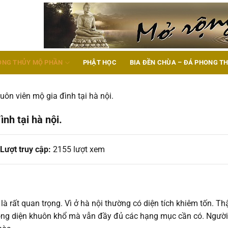
ONG THỦY MỘ PHẦN
PHẬT HỌC
BIA ĐỀN CHÙA – ĐÁ PHONG T
ôn viên mộ gia đình tại hà nội.
nh tại hà nội.
Lượt truy cập:
2155 lượt xem
là rất quan trọng. Vì ở hà nội thường có diện tích khiêm tốn. T
trong diện khuôn khổ mà vẫn đầy đủ các hạng mục cần có. Người