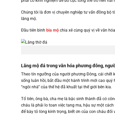
phải có kinh nghiệm để bố cục tổng thể trở nên hài 
Chúng tôi là đơn vị chuyên nghiệp tư vấn đồng bộ tổn
lăng mộ.
Đầu tiên bình
bia mộ
chia xẻ cùng quý vị về văn hó
Lăng mộ đá trong văn hóa phương đông, người
Theo tín ngưỡng của người phương Đông, cái chết k
sống luân hồi, bắt đầu một hành trình mới cao quý h
“ngôi nhà” của thế hệ đã khuất tại thế giới bên kia.
Tổ tiên, ông bà, cha mẹ là bậc sinh thành đã có cô
cháu là phải lo toan việc tang ma, hậu sự một cách
để bày tỏ lòng kính trọng, biết ơn của con cháu đối 